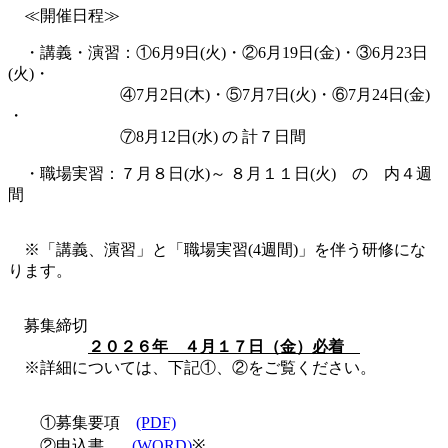
≪開催日程≫
・講義・演習：①6月9日(火)・②6月19日(金)・③6月23日
(火)・
④7月2
日(木
)・⑤7月7
日(火
)・⑥7
月24日(金)
・
⑦8月12日
(水)
の 計７日間
・職場実習：７月８
日(水)～ ８月１１日(火) の 内４週
間
※「講義、演習」と「職場実習(4週間)」を伴う研修にな
ります。
募集締切
２０２６年 ４月１７日（金）必着
※詳細については、下記①、②をご覧ください。
①募集要項
(PDF)
②申込書
(WORD)
※