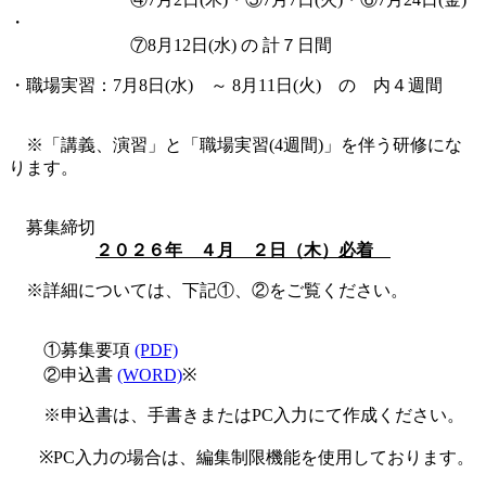
・
⑦8月12日
(水)
の 計７日間
・職場実習：7月8
日(水) ～ 8月11日(火
) の 内４週間
※「講義、演習」と「職場実習(4週間)」を伴う研修にな
ります。
募集締切
２０２６年 ４
月 ２日（木）必着
※詳細については、下記①、②をご覧ください。
①募集要項
(PDF)
②申込書
(WORD)
※
※申込書は、手書きまたはPC入力にて作成ください。
※PC入力の場合は、編集制限機能を使用しております
。