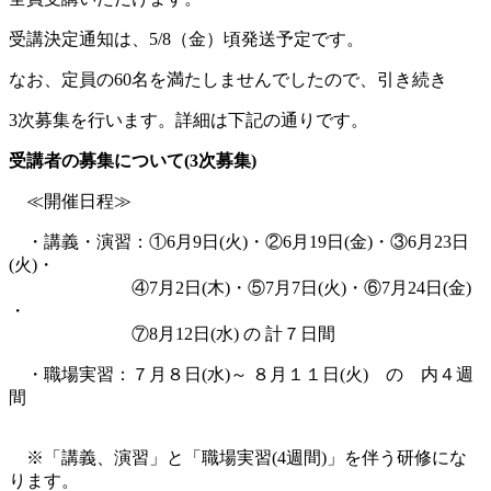
受講決定通知は、5/8（金
）頃発送予定です。
なお、定員の60名を満たしませんでしたので、引き続き
3次募集を
行います。詳細は下記の通りです。
受講者の募集について
(3次募集)
≪開催日程≫
・講義・演習：①6月9日(火)・②6月19日(金)・③6月23日
(火)・
④7月2
日(木
)・⑤7月7
日(火
)・⑥7
月24日(金)
・
⑦8月12日
(水)
の 計７日間
・職場実習：７月８
日(水)～ ８月１１日(火) の 内４週
間
※「講義、演習」と「職場実習(4週間)」を伴う研修にな
ります。