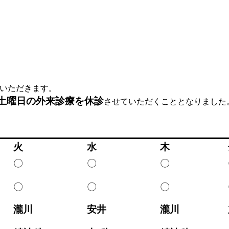
いただきます。
、土曜日の外来診療を休診
させていただくこととなりました
火
水
木
〇
〇
〇
〇
〇
〇
瀧川
安井
瀧川