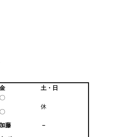
。
金
土・日
〇
休
〇
加藤
－