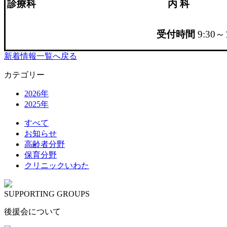
診療科
内 科
受付時間
9:30～
新着情報一覧へ戻る
カテゴリー
2026年
2025年
すべて
お知らせ
高齢者分野
保育分野
クリニックいわた
SUPPORTING GROUPS
後援会について