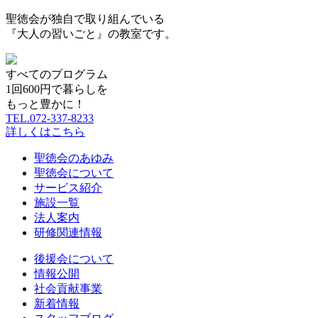
聖徳会が独自で取り組んでいる
『大人の習いごと』の教室です。
すべてのプログラム
1
回
600
円で暮らしを
もっと豊かに！
TEL.072-337-8233
詳しくはこちら
聖徳会のあゆみ
聖徳会について
サービス紹介
施設一覧
法人案内
研修関連情報
後援会について
情報公開
社会貢献事業
新着情報